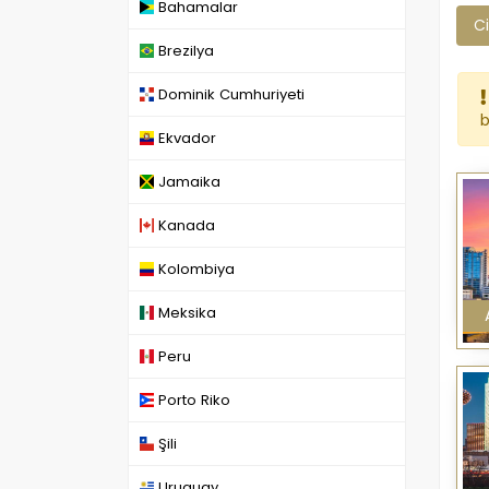
Bahamalar
Ci
Brezilya
Dominik Cumhuriyeti
b
Ekvador
Jamaika
Kanada
Kolombiya
Meksika
Peru
Porto Riko
Şili
Uruguay