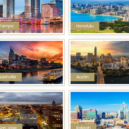
Tampa
Honolulu
Nashville
Austin
San Jose
Raleigh