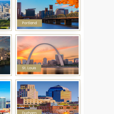
Portland
St. Louis
Durham