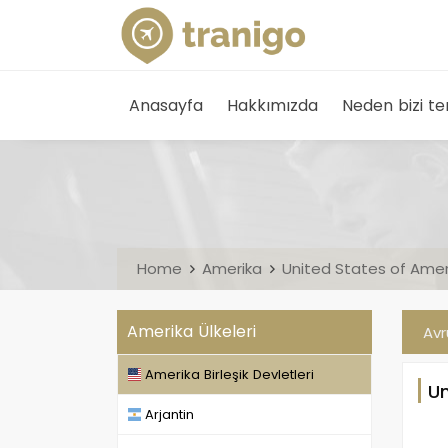
Anasayfa
Hakkımızda
Neden bizi te
Home
Amerika
United States of Ame
Amerika Ülkeleri
Av
Amerika Birleşik Devletleri
Un
Arjantin