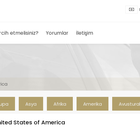
rcih etmelisiniz?
Yorumlar
İletişim
rica
rupa
Asya
Afrika
Amerika
Avustura
ited States of America