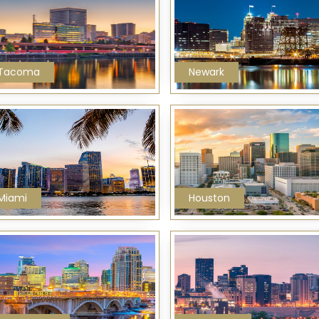
Tacoma
Newark
Miami
Houston