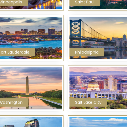
Minneapolis
Saint Paul
Fort Lauderdale
Philadelphia
Washington
Salt Lake City