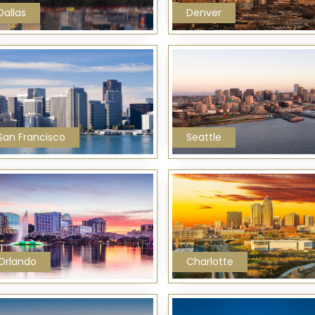
Dallas
Denver
San Francisco
Seattle
Orlando
Charlotte