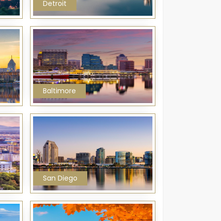
Detroit
Baltimore
San Diego