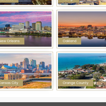
New Orleans
Oakland
Kansas City
Orange County