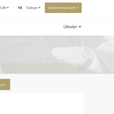
EUR
TR
Türkçe
Rezervasyonum
Ülkeler
lya