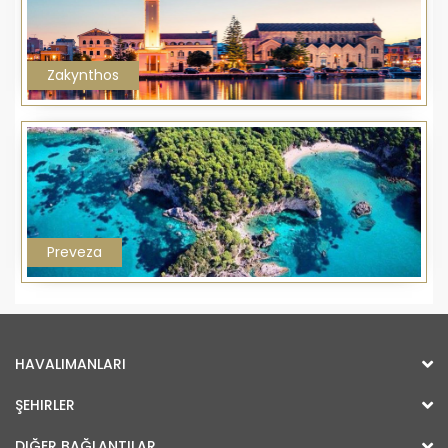
Zakynthos
Preveza
HAVALIMANLARI
ŞEHIRLER
DIĞER BAĞLANTILAR