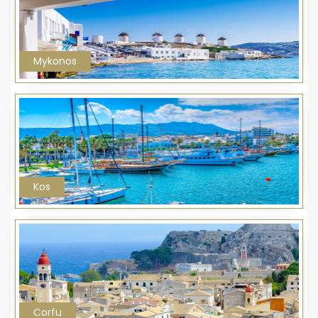
Mykonos
Kos
Corfu