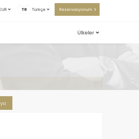
EUR
TR
Türkçe
Rezervasyonum
Ülkeler
lya