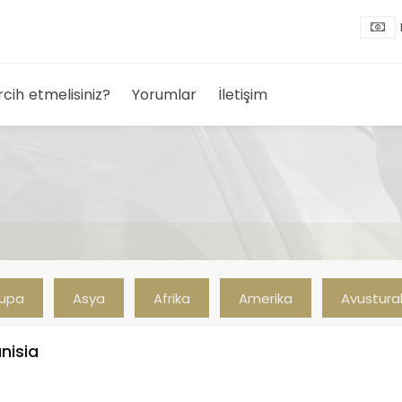
rcih etmelisiniz?
Yorumlar
İletişim
rupa
Asya
Afrika
Amerika
Avustura
nisia