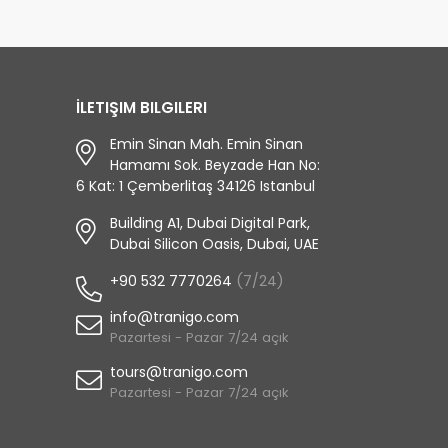
İLETIŞIM BILGILERI
Emin Sinan Mah. Emin Sinan
Hamamı Sok. Beyzade Han No:
6 Kat: 1 Çemberlitaş 34126 Istanbul
Building A1, Dubai Digital Park,
Dubai Silicon Oasis, Dubai, UAE
+90 532 7770264
(7/24)
info@tranigo.com
Pazartesi - Pazar 7/24 açık
tours@tranigo.com
Pazartesi - Pazar 7/24 açık