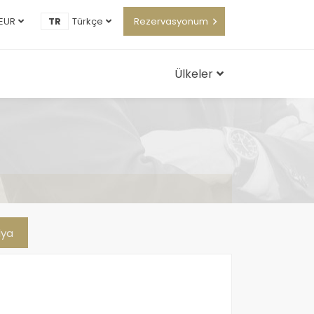
EUR
TR
Türkçe
Rezervasyonum
Ülkeler
lya