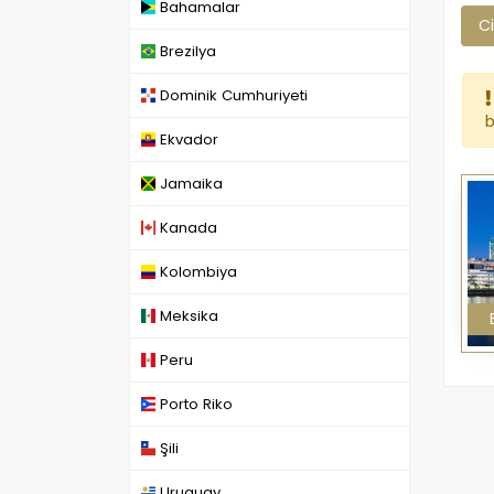
Bahamalar
Ci
Brezilya
Dominik Cumhuriyeti
b
Ekvador
Jamaika
Kanada
Kolombiya
Meksika
Peru
Porto Riko
Şili
Uruguay