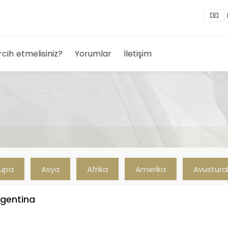
rcih etmelisiniz?
Yorumlar
İletişim
rupa
Asya
Afrika
Amerika
Avustura
gentina